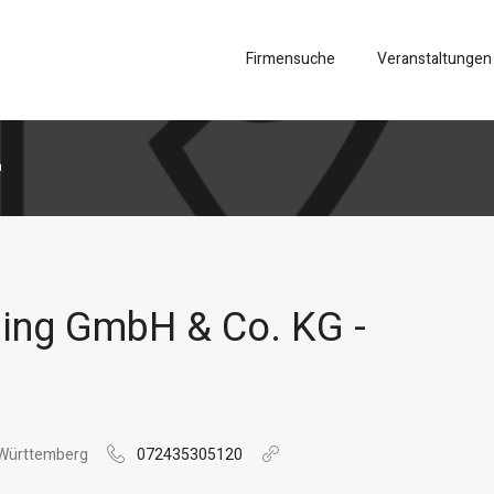
Firmensuche
Veranstaltungen
a
ling GmbH & Co. KG -
n-Württemberg
072435305120